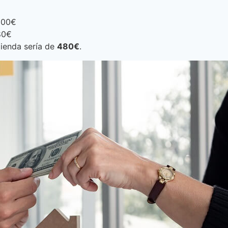
000€
80€
cienda sería de
480€
.